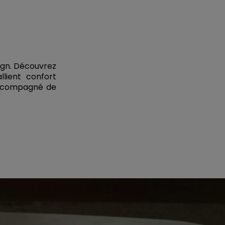
ign. Découvrez
llient confort
 accompagné de