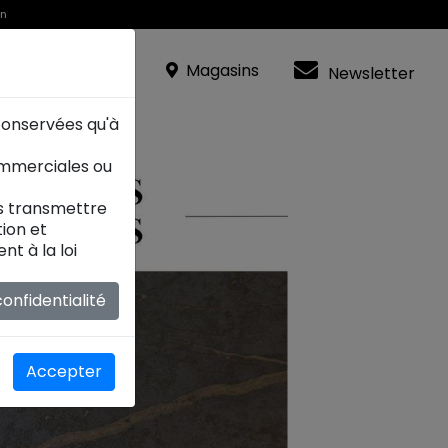
in
R
Magasins
Newsletter
 conservées qu'à
ommerciales ou
es transmettre
ion et
t à la loi
onfidentialité
Accepter