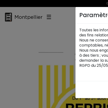
D
Paramètr
☰
Montpellier
Toutes les info
des fins relati
Nous ne conser
comptables, né
Nous nous enga
à des tiers ; v
demander la su
RGPD du 25/05