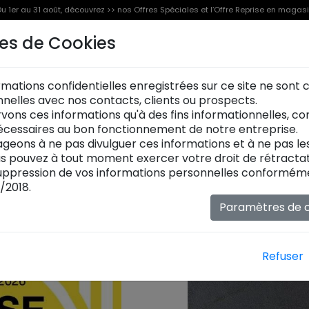
u 1er au 31 août, découvrez >> nos Offres Spéciales et l’Offre Reprise en magas
REPRISE DE VOTRE MOBILIE
es de Cookies
Offre Reprise
Offres Spéciales [%]
Produits
Jusqu'à 2000€
Du 1er au 31 août
rmations confidentielles enregistrées sur ce site ne sont
onnelles avec nos contacts, clients ou prospects.
OFFRE REPRISE
[%] OFFRES SPÉCIALES
vons ces informations qu'à des fins informationnelles, c
cessaires au bon fonctionnement de notre entreprise.
geons à ne pas divulguer ces informations et à ne pas l
ous pouvez à tout moment exercer votre droit de rétractat
ppression de vos informations personnelles conformémen
/2018.
Paramètres de c
Refuser